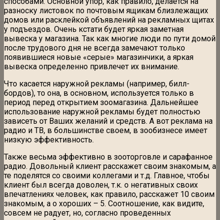
способами. Основной упор, как правило, делается на
разноску листовок по почтовым ящикам близлежащих
домов или расклейкой объявлений на рекламных щитах
у подъездов. Очень кстати будет яркая заметная
вывеска у магазина. Так как многие люди по пути домой
после трудового дня не всегда замечают только
появившиеся новые «серые» магазинчики, а яркая
вывеска определенно привлечет их внимание.
Что касается наружной рекламы (например, билл-
бордов), то она, в основном, используется только в
период перед открытием зоомагазина. Дальнейшее
использование наружной рекламы будет полностью
зависеть от Ваших желаний и средств. А вот реклама на
радио и ТВ, в большинстве своем, в зообизнесе имеет
низкую эффективность.
Также весьма эффективно в зооторговле и сарафанное
радио. Довольный клиент расскажет своим знакомым, а
те поделятся со своими коллегами и т.д. Главное, чтобы
клиент был всегда доволен, т.к. о негативных своих
впечатлениях человек, как правило, расскажет 10 своим
знакомым, а о хороших – 5. Соотношение, как видите,
совсем не радует, но, согласно проведенных