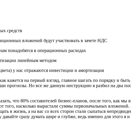
ых средств
тиционных вложений будут участвовать в зачете НДС
 нам понадобятся в операционных расходах
ортизации линейным методом
 цвета) у нас отражаются инвестиции и амортизация
как кажется на первый взгляд, главное шагать по порядку и быт
аши прогнозы. Но все же данную инструкцию я разбил на два по
азать, что 80% составителей бизнес-планов, после того, как мы 
 от того, насколько вырастали суммы первоначальных вложений. 
ать в жизнь, а на вас со всех сторон стали сыпаться непредви
у давайте сразу думать шире и глубже, ведь именно для этого я