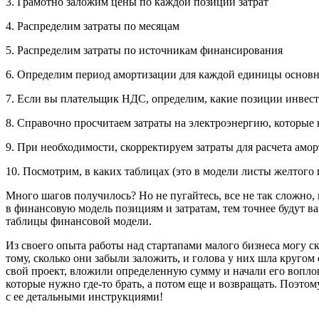
3. Грамотно заложим цены по каждой позиции затрат
4. Распределим затраты по месяцам
5. Распределим затраты по источникам финансирования
6. Определим период амортизации для каждой единицы основн
7. Если вы плательщик НДС, определим, какие позиции инвес
8. Справочно просчитаем затраты на электроэнергию, которые
9. При необходимости, скорректируем затраты для расчета ам
10. Посмотрим, в каких таблицах (это в модели листы желтого
Много шагов получилось? Но не пугайтесь, все не так сложно, 
в финансовую модель позициям и затратам, тем точнее будут в
таблицы финансовой модели.
Из своего опыта работы над стартапами малого бизнеса могу ск
тому, сколько они забыли заложить, и голова у них шла кругом
свой проект, вложили определенную сумму и начали его воплощ
которые нужно где-то брать, а потом еще и возвращать. Поэтом
с ее детальными инструкциями!