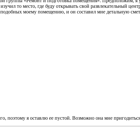
вой группы «Ремонт и подготовка помещения». Предположим, я у
изучил то место, где буду открывать свой развлекательный центр
 подобных моему помещению, и он составил мне детальную смет
, поэтому я оставлю ее пустой. Возможно она мне пригодиться п