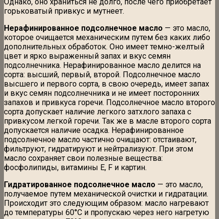
Однако, оно храниться не долго, после чего приобретает
горьковатый привкус и мутнеет.
Нерафинированное подсолнечное масло
— это масло,
которое очищается механическим путем без каких либо
дополнительных обработок. Оно имеет темно-желтый
цвет и ярко выраженный запах и вкус семян
подсолнечника. Нерафинированное масло делится на
сорта: высший, первый, второй. Подсолнечное масло
высшего и первого сорта, в свою очередь, имеет запах
и вкус семян подсолнечника и не имеет посторонних
запахов и привкуса горечи. Подсолнечное масло второго
сорта допускает наличие легкого затхлого запаха с
привкусом легкой горечи. Так же в масле второго сорта
допускается наличие осадка. Нерафинированное
подсолнечное масло частично очищают: отстаивают,
фильтруют, гидратируют и нейтрализуют. При этом
масло сохраняет свои полезные вещества:
фосфолипиды, витамины E, F и картин.
Гидратированное подсолнечное масло
— это масло,
получаемое путем механической очистки и гидратации.
Происходит это следующим образом: масло нагревают
до температуры 60°С и пропускаю через него нагретую