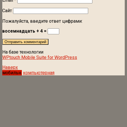
Email
*
Сайт
Пожалуйста, введите ответ цифрами:
восемнадцать + 4 =
На базе технологии
WPtouch Mobile Suite for WordPress
Наверх
мобильн.
компьютерная