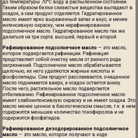
до температуры 70°С воду в распыленном состоянии.
Таким образом белки слизистые вещества выпадают в
осадок, а сам продукт отделяется. Гидратированное
масло имеет ярко выраженный запах и вкус, и менее
интенсивную окраску, чем нерафинированное
подсолнечное масло. Гидратированное масло так же
делиться на три сорта: высший, первый и второй.
Рафинированное подсолнечное масло
— это масло,
которое подвергается рафинации. Рафинация
представляет собой очистку масла от разного рода
загрязнений. Подсолнечное масло обрабатывается
щелочью, из него удаляются жирные кислоты и
фосфолипиды. Сам продукт расслаивается, очищенное
масло поднимается вверх, а осадок остается внизу.
После чего, растительное масло подвергается
отбеливанию. Рафинированное подсолнечное масло
имеет слабоинтенсивную окраску и не имеет осадка. Это
масло менее ценное в биологическом смысле, т.к. в нем
содержится меньшее количество токоферолов и не
содержится фосфатидов.
Рафинированное дезодорированное подсолнечное
масло
— это масло, которое получают в ходе