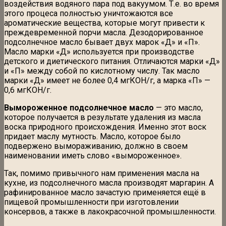
воздействия водяного пара под вакуумом. Т.е. во время
этого процеса полностью уничтожаются все
ароматические вещества, которые могут привести к
преждевременной порчи масла. Дезодорированное
подсолнечное масло бывает двух марок «Д» и «П».
Масло марки «Д» используется при производстве
детского и диетического питания. Отличаются марки «Д»
и «П» между собой по кислотному числу. Так масло
марки «Д» имеет не более 0,4 мгКОН/г, а марка «П» —
0,6 мгКОН/г.
Вымороженное подсолнечное масло
— это масло,
которое получается в результате удаления из масла
воска природного происхождения. Именно этот воск
придает маслу мутность. Масло, которое было
подвержено вымораживанию, должно в своем
наименовании иметь слово «вымороженное».
Так, помимо привычного нам применения масла на
кухне, из подсолнечного масла производят маргарин. А
рафинированное масло зачастую применяется ещё в
пищевой промышленности при изготовлении
консервов, а также в лакокрасочной промышленности.