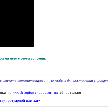
й на него в своей соцсети:
 скачать автоматизированную модель для построения упрощенно
лки на 
www.blogbusiness.com.ua
 обязательно
ству тротуарной плитки»