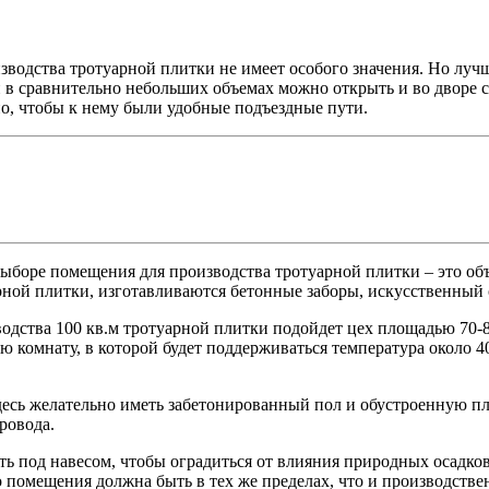
водства тротуарной плитки не имеет особого значения. Но лучше
 в сравнительно небольших объемах можно открыть и во дворе с
о, чтобы к нему были удобные подъездные пути.
ыборе помещения для производства тротуарной плитки – это об
рной плитки, изготавливаются бетонные заборы, искусственный 
водства 100 кв.м тротуарной плитки подойдет цех площадью 70-
 комнату, в которой будет поддерживаться температура около 40
здесь желательно иметь забетонированный пол и обустроенную п
ровода.
ь под навесом, чтобы оградиться от влияния природных осадков
 помещения должна быть в тех же пределах, что и производстве