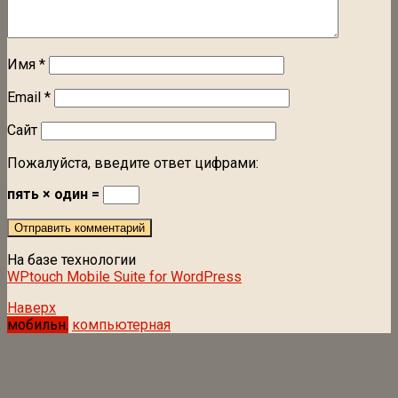
Имя
*
Email
*
Сайт
Пожалуйста, введите ответ цифрами:
пять × один =
На базе технологии
WPtouch Mobile Suite for WordPress
Наверх
мобильн.
компьютерная