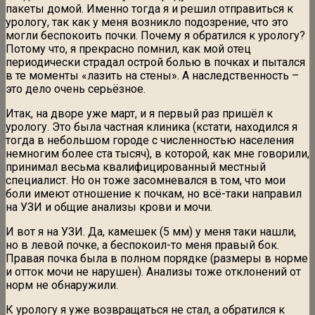
пакеты домой. Именно тогда я и решил отправиться к
урологу, так как у меня возникло подозрение, что это
могли беспокоить почки. Почему я обратился к урологу?
Потому что, я прекрасно помнил, как мой отец
периодически страдал острой болью в почках и пытался
в те моменты «лазить на стены». А наследственность –
это дело очень серьёзное.
Итак, на дворе уже март, и я первый раз пришёл к
урологу. Это была частная клиника (кстати, находился я
тогда в небольшом городе с численностью населения
немногим более ста тысяч), в которой, как мне говорили,
принимал весьма квалифицированный местный
специалист. Но он тоже засомневался в том, что мои
боли имеют отношение к почкам, но всё-таки направил
на УЗИ и общие анализы крови и мочи.
И вот я на УЗИ. Да, камешек (5 мм) у меня таки нашли,
но в левой почке, а беспокоил-то меня правый бок.
Правая почка была в полном порядке (размеры в норме
и отток мочи не нарушен). Анализы тоже отклонений от
норм не обнаружили.
К урологу я уже возвращаться не стал, а обратился к