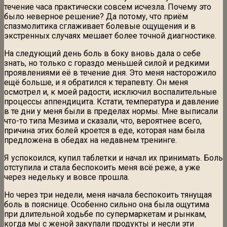
течение часа практически совсем исчезла. Почему это
было неверное решение? Да потому, что приём
спазмолитика сглаживает болевые ощущения и в
экстренных случаях мешает более точной диагностике.
На следующий день боль в боку вновь дала о себе
знать, но только с гораздо меньшей силой и редкими
проявлениями её в течение дня. Это меня насторожило
ещё больше, и я обратился к терапевту. Он меня
осмотрел и, к моей радости, исключил воспалительные
процессы аппендицита. Кстати, температура и давление
в те дни у меня были в пределах нормы. Мне выписали
что-то типа Мезима и сказали, что, вероятнее всего,
причина этих болей кроется в еде, которая нам была
предложена в обедах на недавнем тренинге.
Я успокоился, купил таблетки и начал их принимать. Боль
отступила и стала беспокоить меня всё реже, а уже
через недельку и вовсе прошла.
Но через три недели, меня начала беспокоить тянущая
боль в пояснице. Особенно сильно она была ощутима
при длительной ходьбе по супермаркетам и рынкам,
когда мы с женой закупали продукты и несли эти