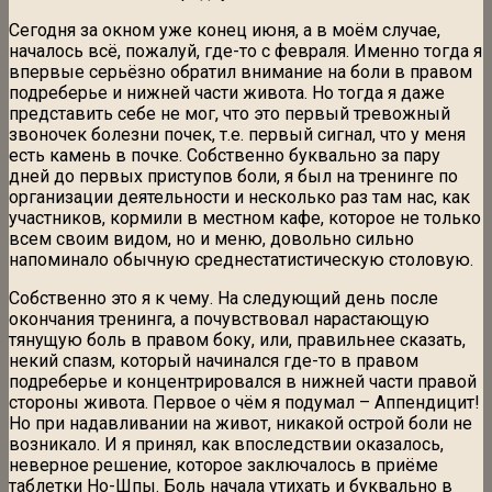
Сегодня за окном уже конец июня, а в моём случае,
началось всё, пожалуй, где-то с февраля. Именно тогда я
впервые серьёзно обратил внимание на боли в правом
подреберье и нижней части живота. Но тогда я даже
представить себе не мог, что это первый тревожный
звоночек болезни почек, т.е. первый сигнал, что у меня
есть камень в почке. Собственно буквально за пару
дней до первых приступов боли, я был на тренинге по
организации деятельности и несколько раз там нас, как
участников, кормили в местном кафе, которое не только
всем своим видом, но и меню, довольно сильно
напоминало обычную среднестатистическую столовую.
Собственно это я к чему. На следующий день после
окончания тренинга, а почувствовал нарастающую
тянущую боль в правом боку, или, правильнее сказать,
некий спазм, который начинался где-то в правом
подреберье и концентрировался в нижней части правой
стороны живота. Первое о чём я подумал – Аппендицит!
Но при надавливании на живот, никакой острой боли не
возникало. И я принял, как впоследствии оказалось,
неверное решение, которое заключалось в приёме
таблетки Но-Шпы. Боль начала утихать и буквально в