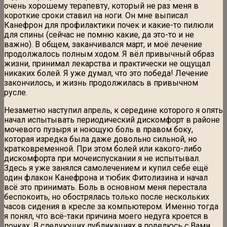
очень хорошему терапевту, который не раз меня в
короткие сроки ставил на ноги. Он мне выписал
Канефрон для профилактики почек и какие-то пилюли
для спины (сейчас не помню какие, да это-то и не
важно). В общем, заканчивался март, и моё лечение
продолжалось полным ходом. Я вёл привычный образ
жизни, принимал лекарства и практически не ощущал
никаких болей. Я уже думал, что это победа! Лечение
закончилось, и жизнь продолжилась в привычном
русле.
Незаметно наступил апрель, к середине которого я опять
начал испытывать периодический дискомфорт в районе
мочевого пузыря и ноющую боль в правом боку,
которая изредка была даже довольно сильной, но
кратковременной. При этом болей или какого-либо
дискомфорта при мочеиспускании я не испытывал.
Здесь я уже занялся самолечением и купил себе ещё
один флакон Канефрона и тюбик Фитолизина и начал
всё это принимать. Боль в основном меня перестала
беспокоить, но обострялась только после нескольких
часов сидения в кресле за компьютером. Именно тогда
я понял, что всё-таки причина моего недуга кроется в
почках. В следующих публикациях я поделюсь с Вами