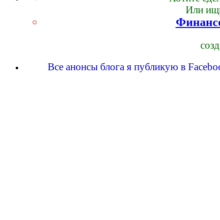
Или ищи
Финансо
созд
Все анонсы блога я публикую в Faceboo