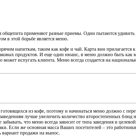
ния общепита применяют разные приемы. Одни пытаются удивить 
ом в этой борьбе является меню.
рячим напиткам, таким как кофе и чай. Карта вин прилагается к
наковых продуктов. И еще один нюанс, в меню должно быть как
 это может испугать клиента. Меню всегда создается на националь
, готовящихся из кофе, поэтому и начинаться меню должно с пер
аведениям лучше увеличить количество второстепенных блюд на
 забывать, что меню всегда зависит от типа заведения и целевой
аки. Если же основная масса Ваших посетителей – это работники
ь вариант продажи на вынос.