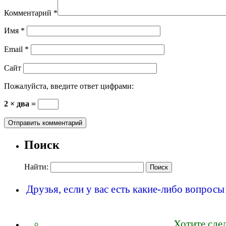
Комментарий
*
Имя
*
Email
*
Сайт
Пожалуйста, введите ответ цифрами:
2 × два =
Поиск
Найти:
Друзья, если у вас есть какие-либо вопрос
Хотите сде