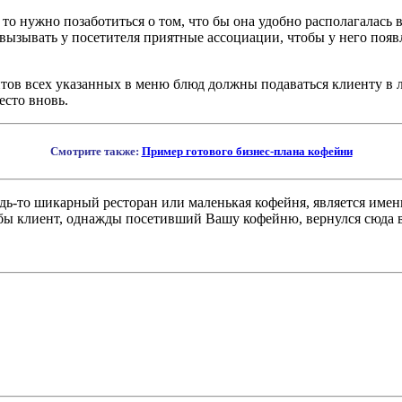
то нужно позаботиться о том, что бы она удобно располагалась
ызывать у посетителя приятные ассоциации, чтобы у него появ
нтов всех указанных в меню блюд должны подаваться клиенту в лю
есто вновь.
Смотрите также:
Пример готового бизнес-плана кофейни
будь-то шикарный ресторан или маленькая кофейня, является име
обы клиент, однажды посетивший Вашу кофейню, вернулся сюда в