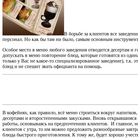
В борьбе за клиентов все заведе
персонал. Но как бы там ни было, самым основным инструмент
Особое место в меню любого заведения отводится десертам и го
допускать в меню повторение блюд, которые готовятся из оди
только у Вас не какое-то специализированное заведение), т.к.
блюд и не спешит звать официанта на помощь.
В кофейнях, как правило, всё меню строиться вокруг напитков
десертами и второстепенными закусками. Вновь открывшимся з
работы, основываясь на предпочтениях клиентов. И главное, не
клиентов с утра, то им можно предложить разнообразные завтр
блюда быстрого приготовления. К тому же, будет хорошо учест