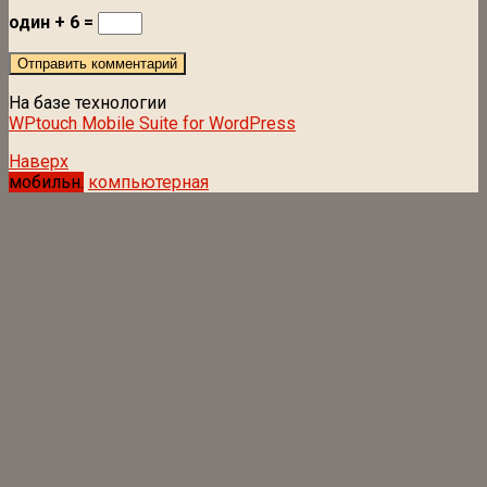
один + 6 =
На базе технологии
WPtouch Mobile Suite for WordPress
Наверх
мобильн.
компьютерная